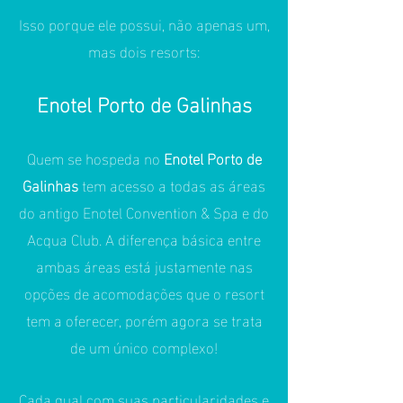
Isso porque ele possui, não apenas um,
mas dois resorts:
Enotel Porto de Galinhas
Quem se hospeda no
Enotel Porto de
Galinhas
tem acesso a todas as áreas
do antigo Enotel Convention & Spa e do
Acqua Club. A diferença básica entre
ambas áreas está justamente nas
opções de acomodações que o resort
tem a oferecer, porém agora se trata
de um único complexo!
Cada qual com suas particularidades e