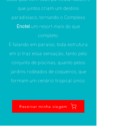
que juntos criam um destino
paradisíaco, tornando o Complexo
Enotel
um resort mais do que
completo.
E falando em paraíso, toda estrutura
em si traz essa sensação, tanto pelo
conjunto de piscinas, quanto pelos
jardins rodeados de coqueiros, que
formam um cenário tropical único.
Reservar minha viagem